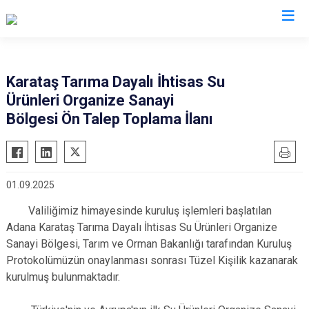
Adana
Karataş Tarıma Dayalı İhtisas Su
Ürünleri Organize Sanayi
Aladağ
Saimbeyli
Bölgesi Ön Talep Toplama İlanı
Ceyhan
Seyhan
Feke
Tufanbeyli
İmamoğlu
Yumurtalık
01.09.2025
Karaisalı
Yüreğir
Valiliğimiz himayesinde kuruluş işlemleri başlatılan
Karataş
Sarıçam
Adana Karataş Tarıma Dayalı İhtisas Su Ürünleri Organize
Kozan
Çukurova
Sanayi Bölgesi, Tarım ve Orman Bakanlığı tarafından Kuruluş
Pozantı
Protokolümüzün onaylanması sonrası Tüzel Kişilik kazanarak
kurulmuş bulunmaktadır.